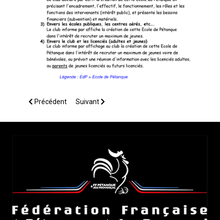
Article précédent : Comment créer une Ecole de Pétanque Lab
Article suivant : Editorial
Précédent
Suivant