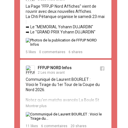
La Page "FFPJP Nord Affiches" vient de 
rouvrir avec deux nouvelles Affiches.

La Chti Pétanque organise le samedi 23 mai 
:

➡️ Le "MEMORIAL Yohann DUJARDIN"

➡️ Le "GRAND PRIX Yohann DUJARDIN"
5
likes
0
commentaires
6
shares
FFPJP NORD Infos
2 Les mois avant
Communiqué de Laurent BOURLET :

Voici le Tirage du 1er Tour de la Coupe du 
Nord 2026.

Notez qu'en matchs avancés La Boule St 
Poloise et l'EAP Marchiennes, surlignés en 
Montrer plus
jaune, ont remportés ce 1er Tour face 
respectivement à l'US Gravelines et la BJ 
Aulnoy Lez Valenciennes.
11
likes
6
commentaires
20
shares