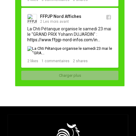
FFPJP Nord Affiches
2 Les mois avant
La Chti Pétanque organise le samedi 23 mai 
le "GRAND PRIX Yohann DUJARDIN" : 
https://www.ffpjp-nord-infos.com/in...
2
likes
1
commentaires
2
shares
Charger plus