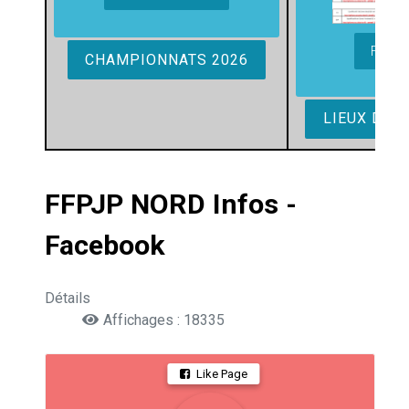
FERM
CHAMPIONNATS 2026
LIEUX DES 
FFPJP NORD Infos -
Facebook
Détails
Affichages : 18335
Like Page