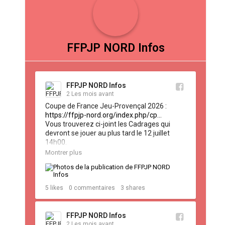
FFPJP NORD Infos
FFPJP NORD Infos
2 Les mois avant
Coupe de France Jeu-Provençal 2026 : 
https://ffpjp-nord.org/index.php/cp...
Vous trouverez ci-joint les Cadrages qui 
devront se jouer au plus tard le 12 juillet 
14h00.

Le Tirage du 1er Tour de Zone qui se jouera 
Montrer plus
le 14 juillet.
5
likes
0
commentaires
3
shares
FFPJP NORD Infos
2 Les mois avant