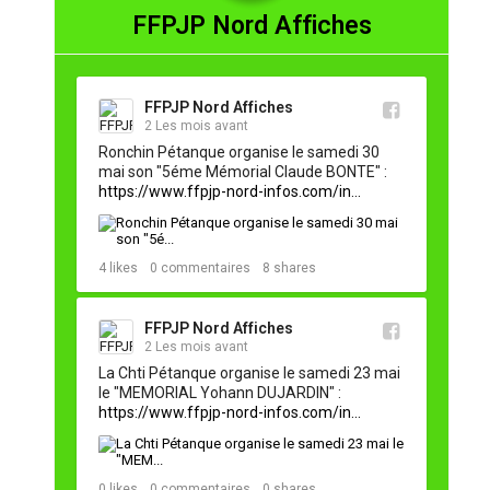
FFPJP Nord Affiches
FFPJP Nord Affiches
2 Les mois avant
Ronchin Pétanque organise le samedi 30 
mai son "5éme Mémorial Claude BONTE" : 
https://www.ffpjp-nord-infos.com/in...
4
likes
0
commentaires
8
shares
FFPJP Nord Affiches
2 Les mois avant
La Chti Pétanque organise le samedi 23 mai 
le "MEMORIAL Yohann DUJARDIN" : 
https://www.ffpjp-nord-infos.com/in...
0
likes
0
commentaires
0
shares