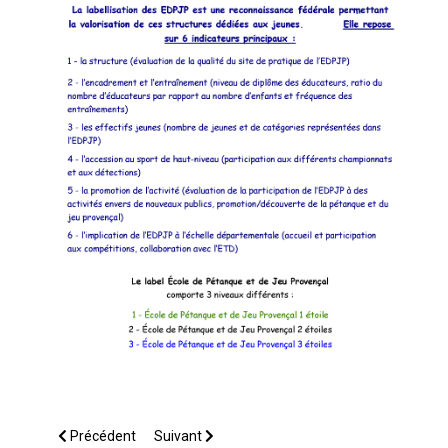
Article précédent : Localisation des Ecoles de Pétanque Labell
Article suivant : Comment créer une Ecole de 
Précédent
Suivant